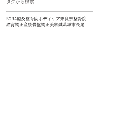
タグから検索
SORA鍼灸整骨院
ボディケア
奈良県
整骨院
猫背矯正
産後骨盤矯正
美容鍼
葛城市
長尾
ソーシャルメディア
奈良県葛城市整骨院 | SORA鍼灸整骨院
Tel.
0745-27-8712
〒639-2164 奈良県葛城市長尾240-5
copyright 2018 withsora