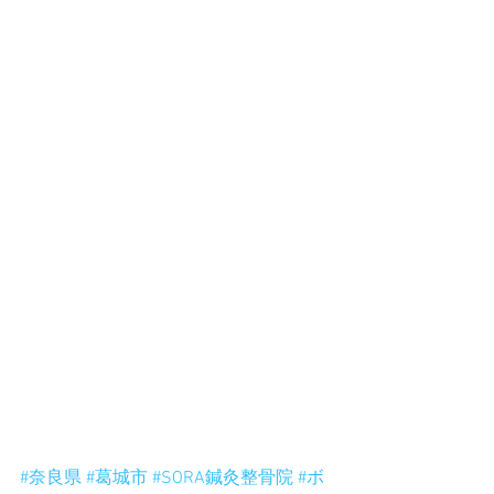
#奈良県
#葛城市
#SORA鍼灸整骨院
#ボ