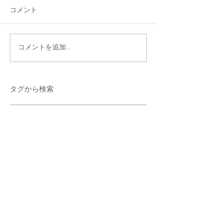
コメント
コメントを追加…
タグから検索
SORA鍼灸整骨院
ボディケア
奈良県
整骨院
猫背矯正
産後骨盤矯正
美容鍼
葛城市
長尾
ソーシャルメディア